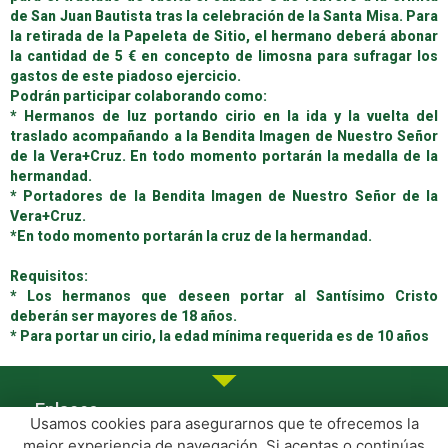
de San Juan Bautista tras la celebración de la Santa Misa. Para
la retirada de la Papeleta de Sitio, el hermano deberá abonar
la cantidad de 5 € en concepto de limosna para sufragar los
gastos de este piadoso ejercicio.
Podrán participar colaborando como:
* Hermanos de luz portando cirio en la ida y la vuelta del
traslado acompañando a la Bendita Imagen de Nuestro Señor
de la Vera+Cruz. En todo momento portarán la medalla de la
hermandad.
* Portadores de la Bendita Imagen de Nuestro Señor de la
Vera+Cruz.
*En todo momento portarán la cruz de la hermandad.
Requisitos:
* Los hermanos que deseen portar al Santísimo Cristo
deberán ser mayores de 18 años.
* Para portar un cirio, la edad mínima requerida es de 10 años
Enlaces
Usamos cookies para asegurarnos que te ofrecemos la
Aviso legal
Política de privacidad
mejor experiencia de navegación. Si aceptas o continúas