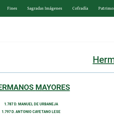
Fines
Sagradas Imágenes
Cofradía
Patrimo
Herm
ERMANOS
M
AYORES
1.787 D. MANUEL DE URBANEJA
1.797 D. ANTONIO CAYETANO LESE