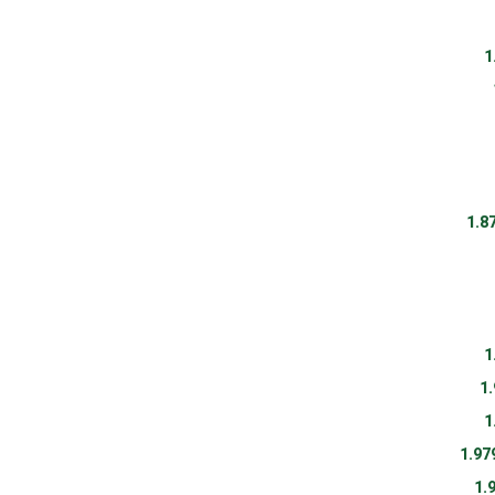
1
1.8
1
1
1
1.97
1.