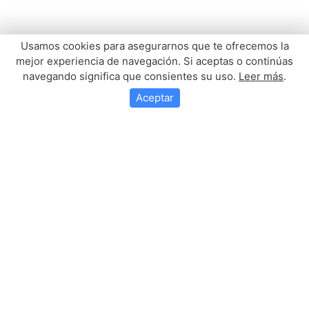
Usamos cookies para asegurarnos que te ofrecemos la
mejor experiencia de navegación. Si aceptas o continúas
navegando significa que consientes su uso.
Leer más
.
Aceptar
Reunión E Igualas De
Costaleros
Mañana, miércoles día 24 de Junio a las 21,30 en nuestra Ermita