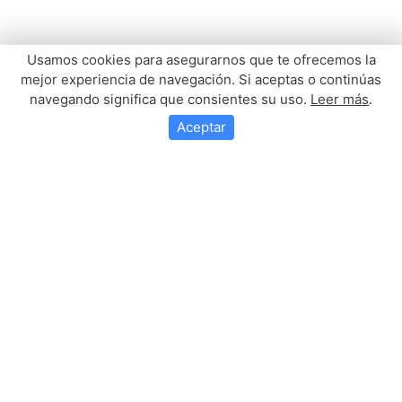
Usamos cookies para asegurarnos que te ofrecemos la
mejor experiencia de navegación. Si aceptas o continúas
navegando significa que consientes su uso.
Leer más
.
Aceptar
Misa Por N.H.D. Manuel
Escacena Serrano
Mañana, miércoles día 24 de Junio a las 21,30 en nuestra Ermita