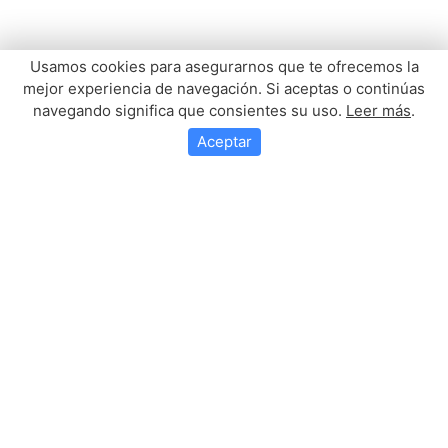
Usamos cookies para asegurarnos que te ofrecemos la
mejor experiencia de navegación. Si aceptas o continúas
navegando significa que consientes su uso.
Leer más
.
Aceptar
Misa Por N.H.Dª. Carmela
Franco Franco
Mañana, miércoles día 24 de Junio a las 21,30 en nuestra Ermita